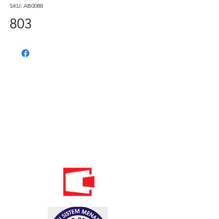
SKU: AB0088
803
Phone:
020 - 234 - 087
Mobile:
069 - 314 - 588
Mobile:
069 - 069 - 000
Email:
info@energomontoffice.me
PIB: 02104008 VAT: 30/31-01109-3
Standardi održivog poslovanja