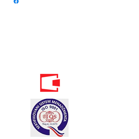
Phone:
020 - 234 - 087
Mobile:
069 - 314 - 588
Mobile:
069 - 069 - 000
Email:
info@energomontoffice.me
PIB: 02104008 VAT: 30/31-01109-3
Standardi održivog poslovanja