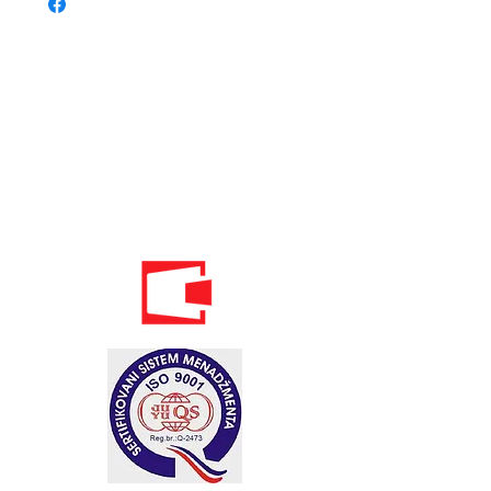
Phone:
020 - 234 - 087
Mobile:
069 - 314 - 588
Mobile:
069 - 069 - 000
Email:
info@energomontoffice.me
PIB: 02104008 VAT: 30/31-01109-3
Standardi održivog poslovanja