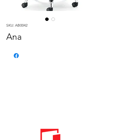
SKU: AB0042
Ana
Phone:
020 - 234 - 087
Mobile:
069 - 314 - 588
Mobile:
069 - 069 - 000
Email:
info@energomontoffice.me
PIB: 02104008 VAT: 30/31-01109-3
Standardi održivog poslovanja