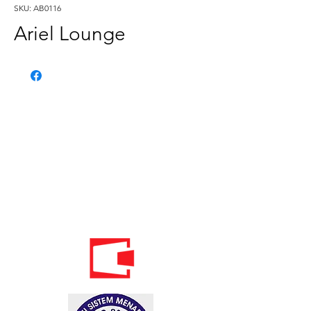
SKU: AB0116
Ariel Lounge
Phone:
020 - 234 - 087
Mobile:
069 - 314 - 588
Mobile:
069 - 069 - 000
Email:
info@energomontoffice.me
PIB: 02104008 VAT: 30/31-01109-3
Standardi održivog poslovanja