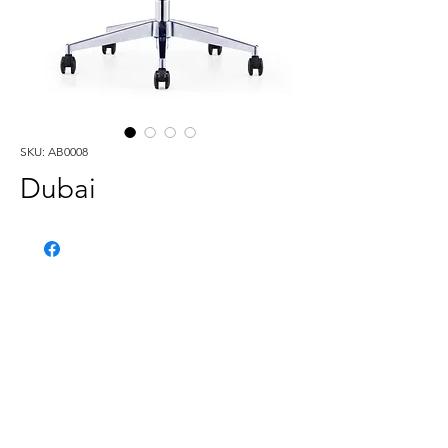
SKU: AB0008
Dubai
Phone:
020 - 234 - 087
Mobile:
069 - 314 - 588
Mobile:
069 - 069 - 000
Email:
info@energomontoffice.me
PIB: 02104008 VAT: 30/31-01109-3