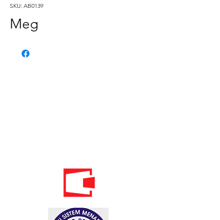
SKU: AB0139
Meg
Phone:
020 - 234 - 087
Mobile:
069 - 314 - 588
Mobile:
069 - 069 - 000
Email:
info@energomontoffice.me
PIB: 02104008 VAT: 30/31-01109-3
Standardi održivog poslovanja