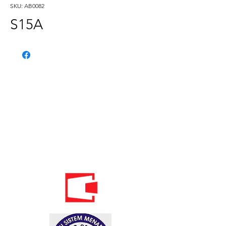
SKU: AB0082
S15A
Phone:
020 - 234 - 087
Mobile:
069 - 314 - 588
Mobile:
069 - 069 - 000
Email:
info@energomontoffice.me
PIB: 02104008 VAT: 30/31-01109-3
Standardi održivog poslovanja