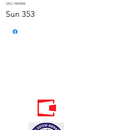
SKU: AB0066
Sun 353
Phone:
020 - 234 - 087
Mobile:
069 - 314 - 588
Mobile:
069 - 069 - 000
Email:
info@energomontoffice.me
PIB: 02104008 VAT: 30/31-01109-3
Standardi održivog poslovanja