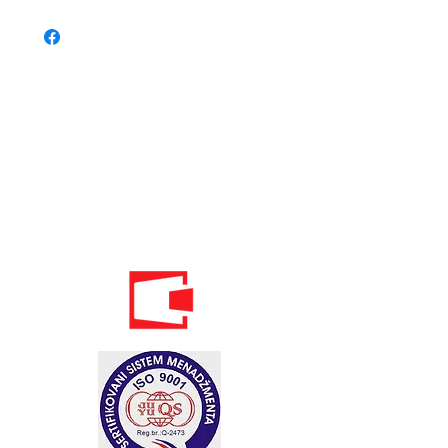
Phone:
020 - 234 - 087
Mobile:
069 - 314 - 588
Mobile:
069 - 069 - 000
Email:
info@energomontoffice.me
PIB: 02104008 VAT: 30/31-01109-3
Standardi održivog poslovanja