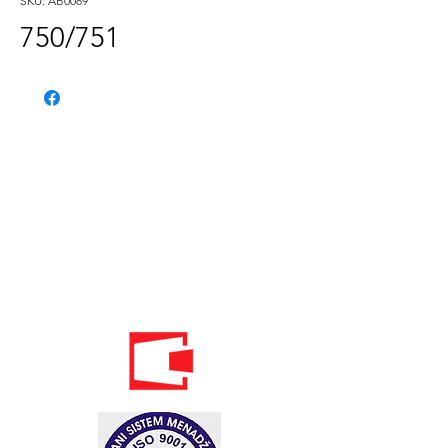
SKU: AB0089
750/751
Telefon:
020 - 234 - 087
Mobilni:
069 - 314 - 588
Mobilni:
069 - 069 - 000
Email: info@energomontoffice.me
PIB: 02104008 PDV: 30/31-01109-3
Standardi održivog poslovanja