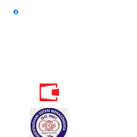
Telefon:
020 - 234 - 087
Mobilni:
069 - 314 - 588
Mobilni:
069 - 069 - 000
Email: info@energomontoffice.me
PIB: 02104008 PDV: 30/31-01109-3
Standardi održivog poslovanja