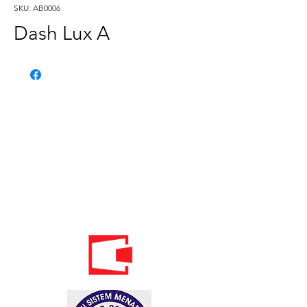
SKU: AB0006
Dash Lux A
Telefon:
020 - 234 - 087
Mobilni:
069 - 314 - 588
Mobilni:
069 - 069 - 000
Email: info@energomontoffice.me
PIB: 02104008 PDV: 30/31-01109-3
Standardi održivog poslovanja