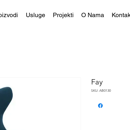
oizvodi
Usluge
Projekti
O Nama
Kontak
Fay
SKU: AB0130