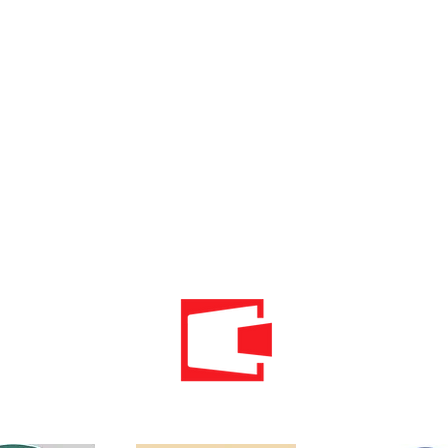
Telefon: 020 - 234 - 087
Mobilni: 069 - 314 - 588
Mobilni: 069 - 069 - 000
Email: info@energomontoffice.me
PIB: 02104008 PDV: 30/31-01109-3
Standardi održivog poslovanja