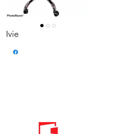
Ivie
Telefon:
020 - 234 - 087
Mobilni:
069 - 314 - 588
Mobilni:
069 - 069 - 000
Email: info@energomontoffice.me
PIB: 02104008 PDV: 30/31-01109-3
Standardi održivog poslovanja