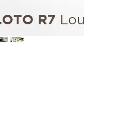
Telefon: 020 - 234 - 087
Mobilni: 069 - 314 - 588
Mobilni: 069 - 069 - 000
Email: info@energomontoffice.me