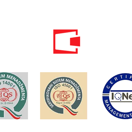
PIB: 02104008 PDV: 30/31-01109-3
Standardi održivog poslovanja