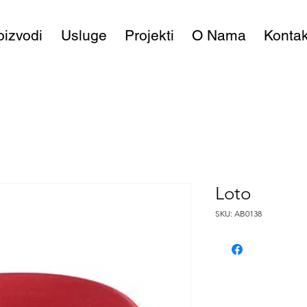
oizvodi
Usluge
Projekti
O Nama
Kontak
Loto
SKU: AB0138