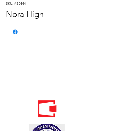
SKU: AB0144
Nora High
Telefon:
020 - 234 - 087
Mobilni:
069 - 314 - 588
Mobilni:
069 - 069 - 000
Email: info@energomontoffice.me
PIB: 02104008 PDV: 30/31-01109-3
Standardi održivog poslovanja