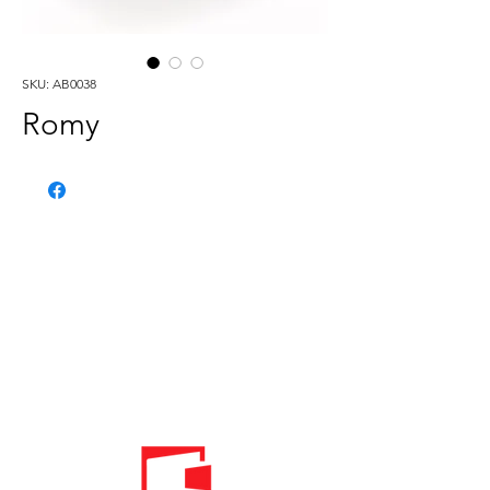
SKU: AB0038
Romy
Telefon:
020 - 234 - 087
Mobilni:
069 - 314 - 588
Mobilni:
069 - 069 - 000
Email: info@energomontoffice.me
PIB: 02104008 PDV: 30/31-01109-3
Standardi održivog poslovanja