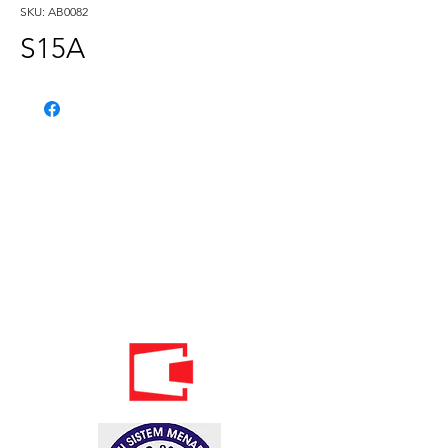
SKU: AB0082
S15A
Telefon:
020 - 234 - 087
Mobilni:
069 - 314 - 588
Mobilni:
069 - 069 - 000
Email: info@energomontoffice.me
PIB: 02104008 PDV: 30/31-01109-3
Standardi održivog poslovanja