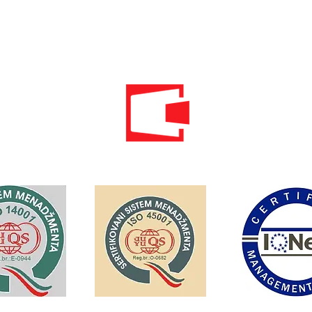
Email: info@energomontoffice.me
PIB: 02104008 PDV: 30/31-01109-3
Standardi održivog poslovanja