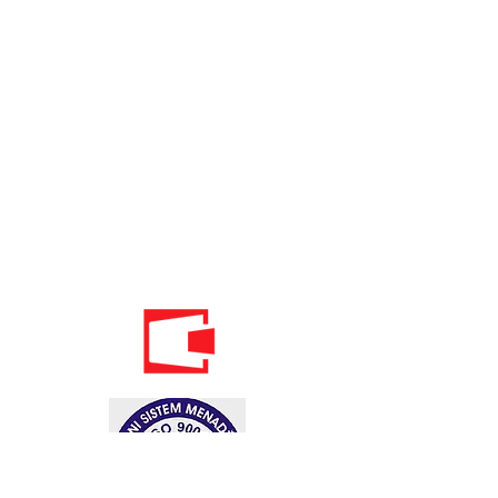
Телефон:
020 - 234 - 087
Мобильный: 069–314–588.
Мобильный: 069–069–000.
Электронная
почта:
info@energomontoffice.me
ПИБ: 02104008 НДС: 30/31-01109-3
Standardi održivog poslovanja