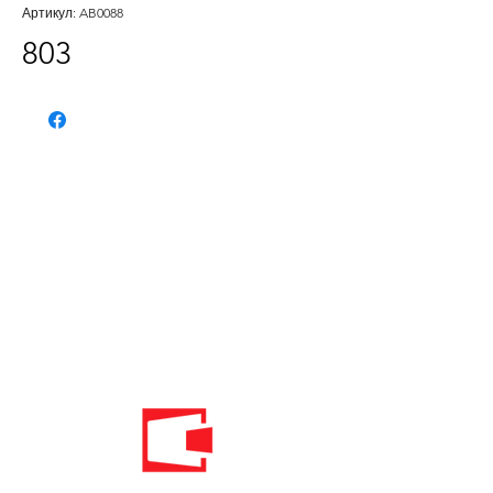
Артикул: AB0088
803
Телефон:
020 - 234 - 087
Мобильный: 069–314–588.
Мобильный: 069–069–000.
Электронная
почта:
info@energomontoffice.me
ПИБ: 02104008 НДС: 30/31-01109-3
Standardi održivog poslovanja