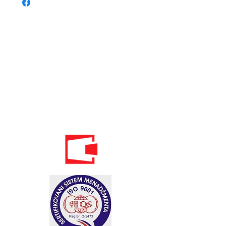
Телефон:
020 - 234 - 087
Мобильный: 069–314–588.
Мобильный: 069–069–000.
Электронная
почта:
info@energomontoffice.me
ПИБ: 02104008 НДС: 30/31-01109-3
Standardi održivog poslovanja