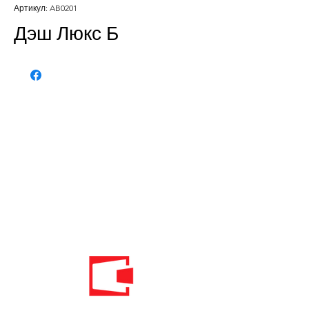
Артикул: AB0201
Дэш Люкс Б
Телефон:
020 - 234 - 087
Мобильный: 069–314–588.
Мобильный: 069–069–000.
Электронная
почта:
info@energomontoffice.me
ПИБ: 02104008 НДС: 30/31-01109-3
Standardi održivog poslovanja