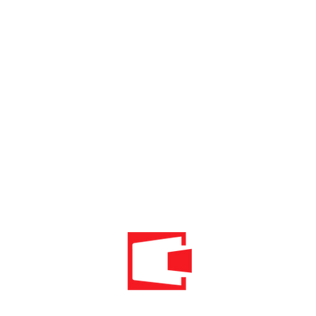
Телефон: 020 - 234 - 087
Мобильный: 069–314–588.
Мобильный: 069–069–000.
Электронная
почта:
info@energomontoffice.me
ПИБ: 02104008 НДС: 30/31-01109-3
Standardi održivog poslovanja