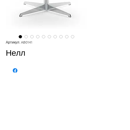
Артикул: AB0141
Нелл
Телефон:
020 - 234 - 087
Мобильный: 069–314–588.
Мобильный: 069–069–000.
Электронная
почта:
info@energomontoffice.me
ПИБ: 02104008 НДС: 30/31-01109-3