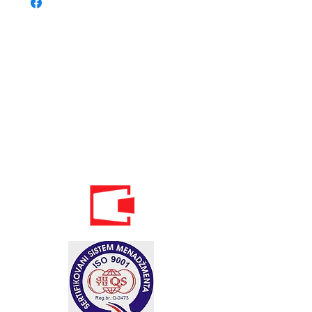
Телефон:
020 - 234 - 087
Мобильный: 069–314–588.
Мобильный: 069–069–000.
Электронная
почта:
info@energomontoffice.me
ПИБ: 02104008 НДС: 30/31-01109-3
Standardi održivog poslovanja