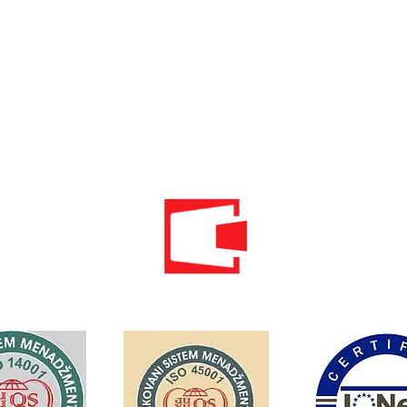
Мобильный: 069–314–588.
Мобильный: 069–069–000.
Электронная
почта:
info@energomontoffice.me
ПИБ: 02104008 НДС: 30/31-01109-3
Standardi održivog poslovanja