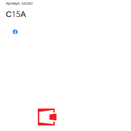
Артикул: AB0082
С15А
Телефон:
020 - 234 - 087
Мобильный: 069–314–588.
Мобильный: 069–069–000.
Электронная
почта:
info@energomontoffice.me
ПИБ: 02104008 НДС: 30/31-01109-3
Standardi održivog poslovanja