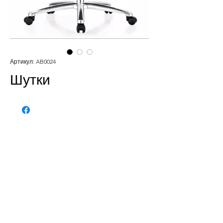
Артикул: AB0024
Шутки
Телефон:
020 - 234 - 087
Мобильный: 069–314–588.
Мобильный: 069–069–000.
Электронная
почта:
info@energomontoffice.me
ПИБ: 02104008 НДС: 30/31-01109-3