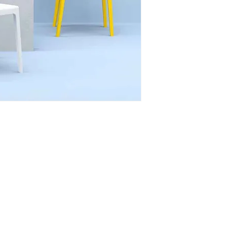
Телефон: 020 - 234 - 087
Мобильный: 069–314–588.
Мобильный: 069–069–000.