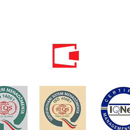
Электронная
почта:
info@energomontoffice.me
ПИБ: 02104008 НДС: 30/31-01109-3
Standardi održivog poslovanja