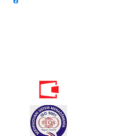
Телефон:
020 - 234 - 087
Мобильный: 069–314–588.
Мобильный: 069–069–000.
Электронная
почта:
info@energomontoffice.me
ПИБ: 02104008 НДС: 30/31-01109-3
Standardi održivog poslovanja