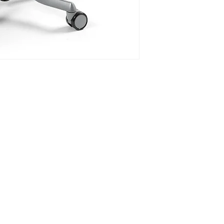
Телефон: 020 - 234 - 087
Мобильный: 069–314–588.
Мобильный: 069–069–000.
Электронная