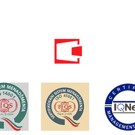
почта:
info@energomontoffice.me
ПИБ: 02104008 НДС: 30/31-01109-3
Standardi održivog poslovanja