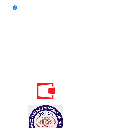
Телефон:
020 - 234 - 087
Мобильный: 069–314–588.
Мобильный: 069–069–000.
Электронная
почта:
info@energomontoffice.me
ПИБ: 02104008 НДС: 30/31-01109-3
Standardi održivog poslovanja